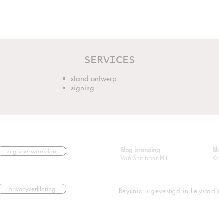
SERVICES
stand ontwerp
signing
Blog branding
Bl
alg.voorwaarden
Van Shit naar Hit
Ka
privacyverklaring
Beyunic is gevestigd in Lelystad