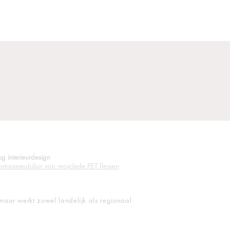
og interieurdesign
ntoormeubilair van recyclede PET flessen
 maar werkt zowel landelijk als regionaal