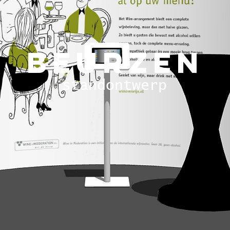
BEURzEN
standontwerp