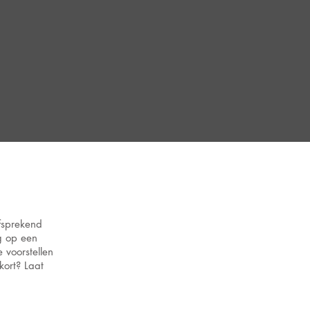
lfsprekend
g op een
 voorstellen
ort? Laat