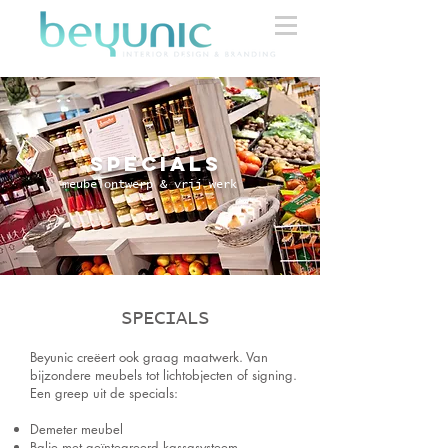
SpECIALS
meubelontwerp & vrij werk
SPECIALS
Beyunic creëert ook graag maatwerk. Van
bijzondere meubels tot lichtobjecten of signing.
Een greep uit de specials:
Demeter meubel
Balie met geïntegreerd kassasysteem