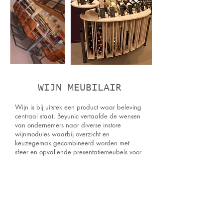
WIJN MEUBILAIR
Wijn is bij uitstek een product waar beleving
centraal staat. Beyunic vertaalde de wensen
van ondernemers naar diverse instore
wijnmodules waarbij overzicht en
keuzegemak gecombineerd worden met
sfeer en opvallende presentatiemeubels voor
zowel topwijnen als bulkacties. Voor
Natuurwinkel Amersfoort ontwierp Beyunic
een sfeervol industrieel proefeiland waar de
ondernemer voor zijn klanten maandelijks
proeverijen kan organiseren en er ruimte is
voor contact en ontmoeting.